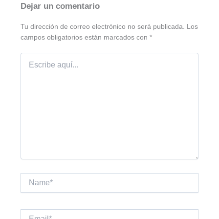
e
b
s
l
L
Dejar un comentario
d
o
A
i
Tu dirección de correo electrónico no será publicada.
Los
I
o
p
n
campos obligatorios están marcados con
*
n
k
p
k
Escribe
aquí...
Name*
Email*