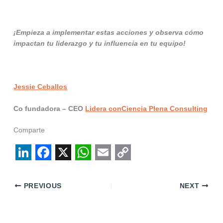
¡Empieza a implementar estas acciones y observa cómo
impactan tu liderazgo y tu influencia en tu equipo!
Jessie Ceballos
Co fundadora – CEO
Lidera conCiencia Plena Consulting
Comparte
L
F
X
W
E
C
i
a
h
m
o
PREVIOUS
NEXT
n
c
a
a
p
k
e
t
i
y